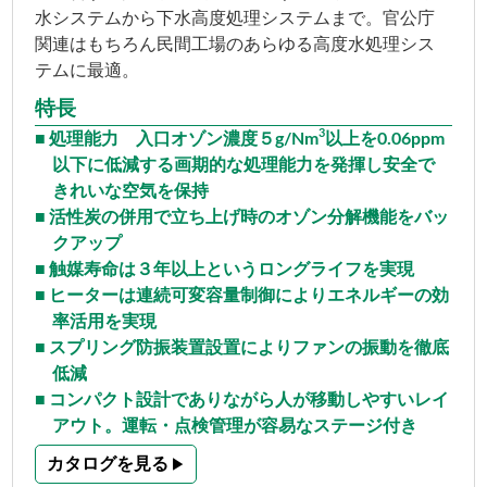
水システムから下水高度処理システムまで。官公庁
関連はもちろん民間工場のあらゆる高度水処理シス
テムに最適。
特長
3
処理能力 入口オゾン濃度５g/Nm
以上を0.06ppm
以下に低減する画期的な処理能力を発揮し安全で
きれいな空気を保持
活性炭の併用で立ち上げ時のオゾン分解機能をバッ
クアップ
触媒寿命は３年以上というロングライフを実現
ヒーターは連続可変容量制御によりエネルギーの効
率活用を実現
スプリング防振装置設置によりファンの振動を徹底
低減
コンパクト設計でありながら人が移動しやすいレイ
アウト。運転・点検管理が容易なステージ付き
カタログを見る