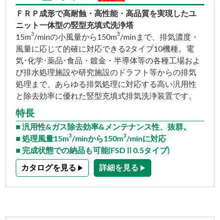
ＦＲＰ成形で高耐蝕・高性能・高品質を実現したユ
ニット一体型の竪型充填式洗浄塔
3
3
15m
/minの小風量から150m
/minまで、排気濃度・
風量に応じて的確に対応できる2タイプ10機種。電
気･化学･薬品･食品・鍍金・半導体等の各種工場およ
び排水処理施設や研究施設のドラフト等からの排気
処理まで、あらゆる排気処理に対応する高い汎用性
と除去効率に優れた竪型充填式排気洗浄装置です。
特長
汎用性&ガス除去効率&メンテナンス性、抜群。
3
3
処理風量15m
/minから150m
/minに対応
完成状態での納品も可能(FSDⅡ0.5タイプ)
カタログを見る
詳細を見る