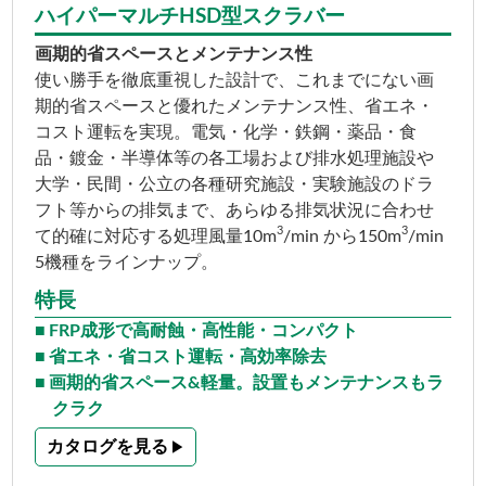
ハイパーマルチHSD型スクラバー
画期的省スペースとメンテナンス性
使い勝手を徹底重視した設計で、これまでにない画
期的省スペースと優れたメンテナンス性、省エネ・
コスト運転を実現。電気・化学・鉄鋼・薬品・食
品・鍍金・半導体等の各工場および排水処理施設や
大学・民間・公立の各種研究施設・実験施設のドラ
フト等からの排気まで、あらゆる排気状況に合わせ
3
3
て的確に対応する処理風量10m
/min から150m
/min
5機種をラインナップ。
特長
FRP成形で高耐蝕・高性能・コンパクト
省エネ・省コスト運転・高効率除去
画期的省スペース&軽量。設置もメンテナンスもラ
クラク
カタログを見る